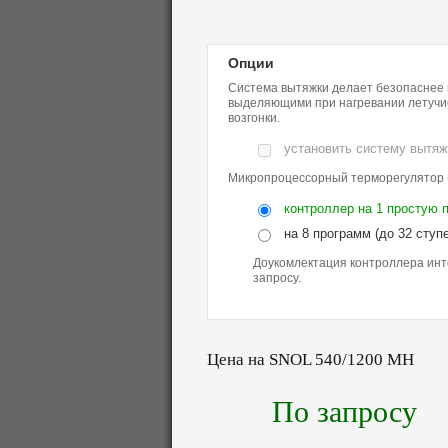
Опции
Система вытяжки делает безопаснее 
выделяющими при нагревании летучие
возгонки.
установить систему вытяж
Микропроцессорный терморегулятор 
контроллер на 1 простую 
на 8 программ (до 32 ступ
Доукомлектация контроллера инт
запросу.
Цена на SNOL 540/1200 MH
По запросу