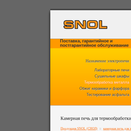
Поставка, гарантийное и
постгарантийное обслуживание
Назначение электропечи
Лабораторные печи
Сушильные шкафы
Термообработка металла
Обжиг керамики и фарфора
Тестирование асфальта
Камерная печь для термообработк
Продукция SNOL (СНОЛ)
::
камерная печь для