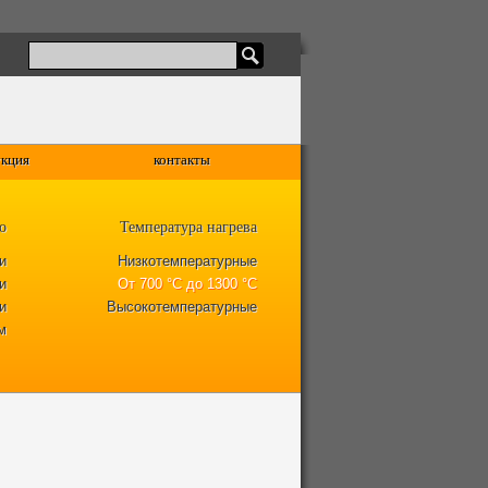
кция
контакты
о
Температура нагрева
и
Низкотемпературные
и
От 700 °C до 1300 °C
и
Высокотемпературные
м