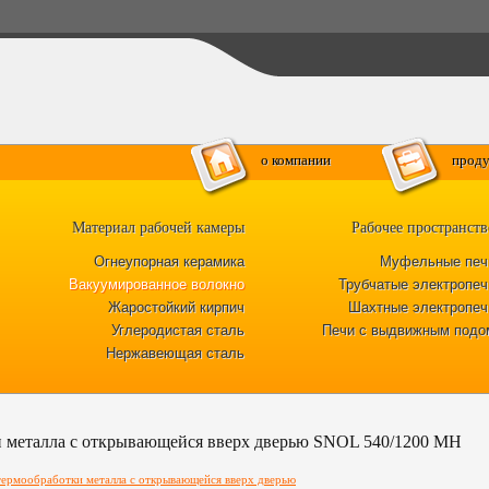
о компании
проду
Материал рабочей камеры
Рабочее пространств
Огнеупорная керамика
Муфельные печ
Вакуумированное волокно
Трубчатые электропеч
Жаростойкий кирпич
Шахтные электропеч
Углеродистая сталь
Печи с выдвижным подо
Нержавеющая сталь
и металла с открывающейся вверх дверью SNOL 540/1200 MH
 термообработки металла с открывающейся вверх дверью