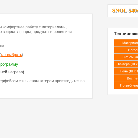
SNOL 540
и комфортнее работу с материалами,
 вещества, пары, продукты горения или
Техническ
Материал
ки
Нагрев
(
как выбрать
)
Объем ка
программу
Камера (Ш х 
Печь (Ш х Д
еней нагрева)
Вес печ
ерфейсом связи с комьютером производится по
Потребление