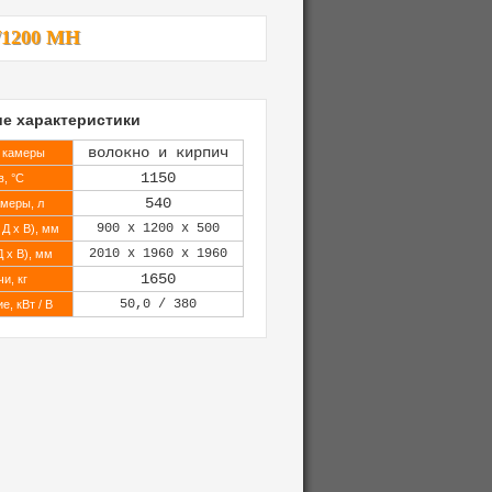
/1200 MH
ие характеристики
волокно и кирпич
 камеры
1150
, °C
540
меры, л
900 x 1200 x 500
Д х В), мм
2010 x 1960 x 1960
 х В), мм
1650
и, кг
50,0 / 380
, кВт / В